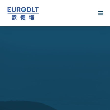
无电软水机Smart@Hydro