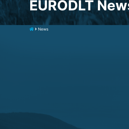
EURODLT New
News