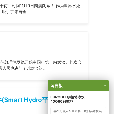
展）于荷兰时间11月9日圆满闭幕！ 作为世界水处
了来自全......
33任总理施罗德开始中国行第一站武汉。此次会
也参与了此次会议。 ......
-
留言板
EURODLT欧德塔净水
art Hydro平台)
4008698977