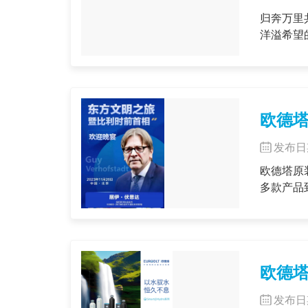
​归奔万里共团圆， 温酒烹肴换旧联。一度忧欢挥手去， 心花
欧德塔
发布日期
欧德塔原
多款产品到
欧德塔
发布日期