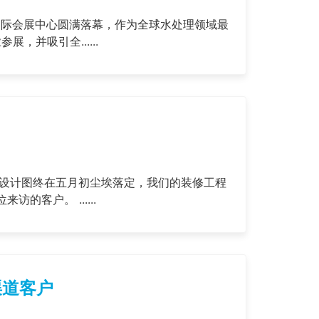
在上海国际会展中心圆满落幕，作为全球水处理领域最
并吸引全......
厅设计图终在五月初尘埃落定，我们的装修工程
随之启动。经过一个月的精心打造，工厂展厅即将以崭新的面貌迎接每一位来访的客户。 ......
渠道客户