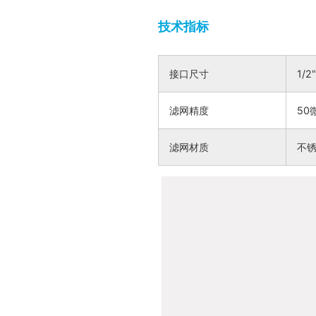
技术指标
接口尺寸
1/
滤网精度
50
滤网材质
不