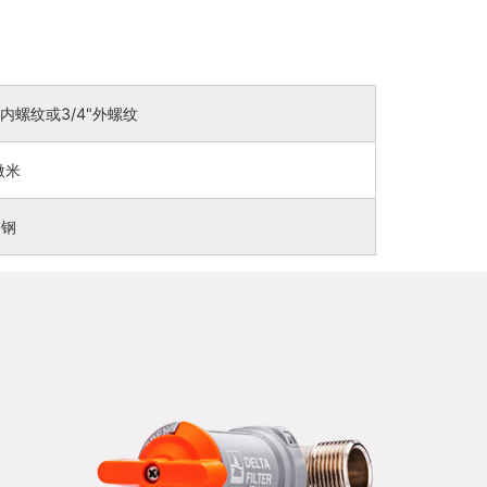
2"内螺纹或3/4"外螺纹
微米
锈钢