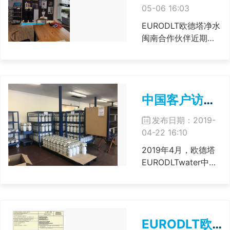
的经验，在华北地区
05-06 16:03
寻找更多合作伙伴。
......
EURODLT欧德塔净水
闽南合作伙伴近期签
约，合作伙伴将以厦
门、泉州为主要市
场，辐射闽南其他地
区。此次签约的合作
中国客户访问EURODLT工厂
伙伴是专业的热水、
净水运营团队，在福
发布日期：2019-
建地区有长期运营经
04-22 16:10
验。 ......
2019年4月，欧德塔
EURODLTwater中国
区核心合作伙伴一行8
人访问了欧洲
EURODLTwater工厂
和总部。 欧德塔客户
EURODLT欧德塔原装软水机报关单及原产地证明
于4月15日抵达比利时