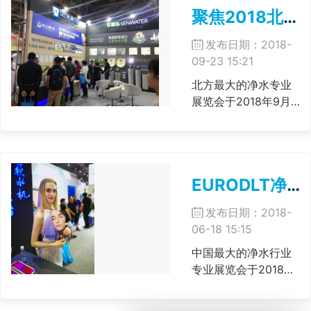
干式储盐，系统在再
聚焦2018北京水展：EURODLT欧德塔原装无电软水机广受关注
生前才提前几个小时
向盐箱注水。这样日
发布日期：2018-
常运行的过程中，盐
09-23 15:21
箱里除了底部残余的
少量水以外，基本是
北方最大的净水专业
干的......
展览会于2018年9月
19日在北京新国际展
览中心开幕。 在这次
展会上欧德塔携多款
欧洲原装进口产品参
EURODLT净水在2018上海水展大放异彩
与展示，成为众多参
观者关注的目标。 欧
发布日期：2018-
德塔无电软水机以体
06-18 15:15
积小、流量大、不用
电即可全自动运......
中国最大的净水行业
专业展览会于2018年
6月2日在上海闭幕。
欧德塔净水在这次展