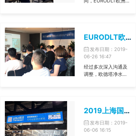
间，EURODLT欧洲总
部与中国战略合作伙
伴正式签约。 此次签
约是继2015年双方确
认合作之后再次深度
EURODLT欧德塔净水中原运营中心正式确认
合作的推进，比利时
欧德塔总部把大中华
发布日期：2019-
地区代理、分销、
06-26 16:47
OEM等商业渠道统一
交给中国......
经过多次深入沟通及
调整，欧德塔净水中
原运营中心近期正式
确认。 在接下来几个
月，欧德塔中国总部
将与当地团队一起，
2019上海国际水展，欧德塔EURODLT携多款无电全屋净水新品亮相
共同建设辐射中原、
苏北、鄂北等区域的
发布日期：2019-
业务中心。 欧德塔中
06-06 16:15
国销售总监贺先生将