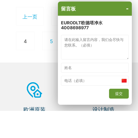
览上成为众多参观者
-
留言板
关注的目标。欧德塔
上一页
1
2
3
无电软水机以体积
EURODLT欧德塔净水
小、流量大、不用电
4008698977
即可全自动运行、拜
耳均粒树脂的满室床
4
5
6
下一页
设计等专业特色，
吸......
China
+86
提交
欧洲原装
设计制造
比利时 - 安特卫普
自身发展