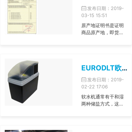
工业中心安特卫普，4
发布日期：2019-
月16日一早先访问了
03-15 15:51
位于城郊的......
原产地证明书是证明
商品原产地，即货物
的生产或制造地的一
种证明文件，是商品
进入国际贸易领域的
“经济国籍”，是进口国
EURODLT欧德塔软水机是干盐箱吗?
对货物进行确定税率
待遇，贸易统计，实
发布日期：2019-
行数量限制（如配
02-22 17:06
额、许可证等）和控
制从特定国家进口
软水机通常有干和湿
（如......
两种储盐方式，这主
要取决于控制器的设
计。 民用产品设计得
好的话，大部分采用