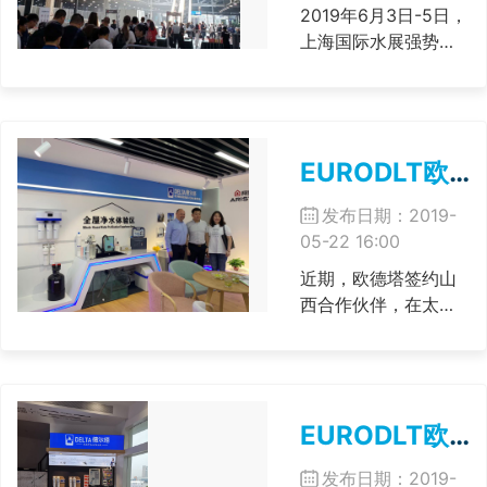
直接负责指导中原运
2019年6月3日-5日，
营......
上海国际水展强势登
陆上海国家会展中
心。 专注于无电全屋
净水产品的品牌欧德
塔EURODLT此次携多
EURODLT欧德塔净水确认山西运营中心并签约山西合作伙伴
款原装新品亮相，给
大家带来不一样的初
发布日期：2019-
夏清凉盛宴。 欧德塔
05-22 16:00
净水(EURODLT)一
直......
近期，欧德塔签约山
西合作伙伴，在太原
建立新的运营中心，
并积极拓展山西、河
北、内蒙及华北其他
地区业务。 运营中心
EURODLT欧德塔净水闽南合作伙伴签约
主要负责人王经理将
充分发挥在净水行业
发布日期：2019-