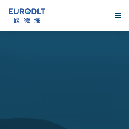
无电软水机Smart@Hydro