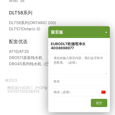
其他产品
DLT58系列
DLT58系列(ONTARIO 200)
DLT57(Ontario S)
-
留言板
配套优选
EURODLT欧德塔净水
4008698977
AT10/AT20
DRO511原装纯水机
DRO45系列纯水机（已停产）
©2023
网页设计2020
|
沪ICP备14026972号
|
沪公网备
310107100036415
China
原装产品生产商：意大利、比利时
+86
提交