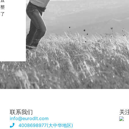
一直
完整
要了
联系我们
关
info@eurodlt.com
4008698977(大中华地区)