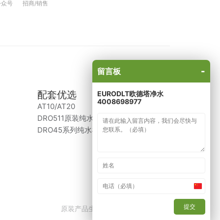
公众号
招商/销售
-
留言板
配套优选
EURODLT欧德塔净水
4008698977
AT10/AT20
DRO511原装纯水机
DRO45系列纯水机（已停产）
China
+86
提交
原装产品生产商：意大利、比利时