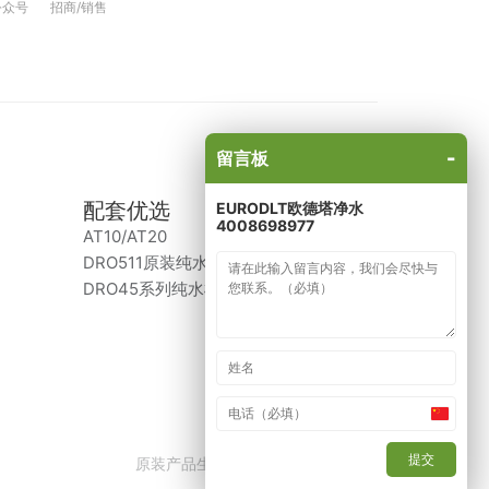
公众号
招商/销售
-
留言板
配套优选
EURODLT欧德塔净水
4008698977
AT10/AT20
DRO511原装纯水机
DRO45系列纯水机（已停产）
China
+86
提交
原装产品生产商：意大利、比利时